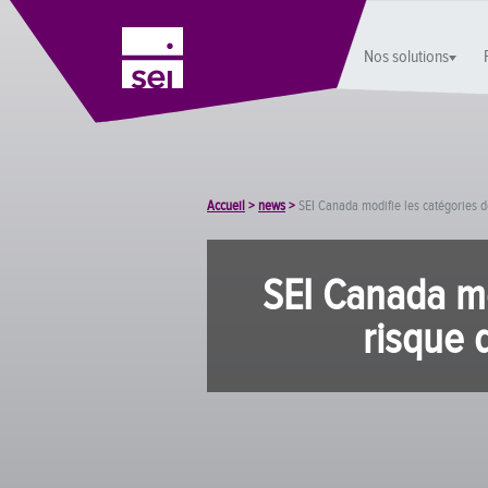
Nos solutions
Accueil
>
news
>
SEI Canada modifie les catégories d
SEI Canada mo
risque 