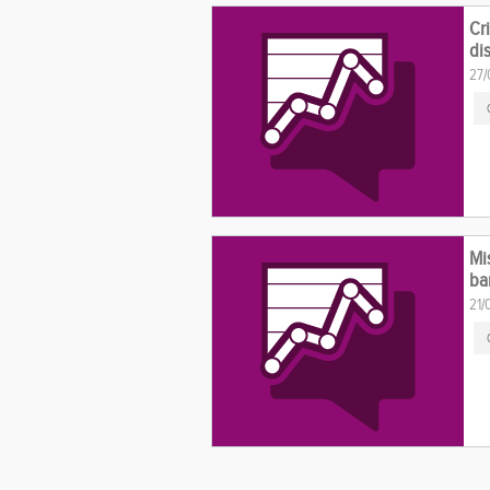
Cr
di
27/
Mis
ba
21/