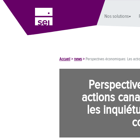
Nos solutions
Accueil
>
news
>
Perspectives économiques: Les acti
Perspectiv
actions can
les inquiét
c