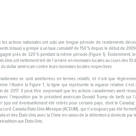
nt les actions nationales ont subi une longue période de rendements déce
nts totaux) a grimpé à un taux cumulatif de 150 % depuis le début de 2009
 gagné près de 320 % pendant la même période (Figure 1). Évidemment, les
ats-Unis ont nettement tiré de l’arrière en monnaies locales au cours des 10
e du dollar américain contre leurs monnaies locales respectives.
adiennes se sont améliorées en termes relatifs, et n’ont que légèrement
 l’illustre la Figure 1, la ligne qui représente la vigueur relative s’est 
n de 2017. Il peut être surprenant que les actions canadiennes aient réuss
vec l’imposition par le président américain Donald Trump de tarifs sur l’a
r (qui ont éventuellement été retirés pour certains pays, dont le Canada)
Accord Canada-États-Unis-Mexique (ACEUM), qui n’a toujours pas été forme
ada et des États-Unis avec la Chine en raison de la détention à domicile par
xtradition aux États-Unis.