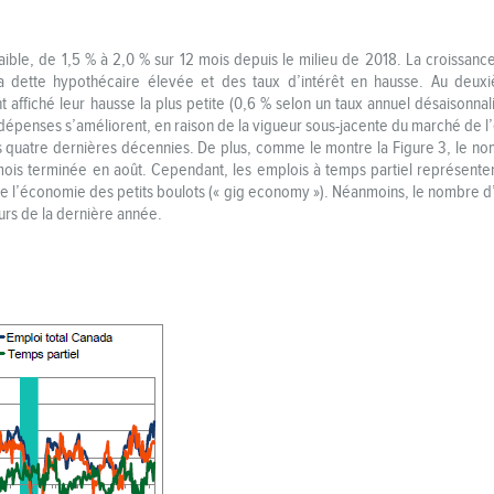
ible, de 1,5 % à 2,0 % sur 12 mois depuis le milieu de 2018. La croissan
la dette hypothécaire élevée et des taux d’intérêt en hausse. Au deu
ffiché leur hausse la plus petite (0,6 % selon un taux annuel désaisonna
 dépenses s’améliorent, en raison de la vigueur sous-jacente du marché de 
des quatre dernières décennies. De plus, comme le montre la Figure 3, le
is terminée en août. Cependant, les emplois à temps partiel représentent
de l’économie des petits boulots (« gig economy »). Néanmoins, le nombre d’
urs de la dernière année.