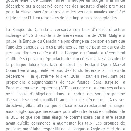
gouvernement de coalition italien a adopté un budget à la fin de
décembre qui a conservé certaines des mesures d’aide promises
pour la classe ouvrière après que les versions initiales aient été
rejetées par l’UE en raison des déficits importants inacceptables.
La Banque du Canada a conservé son taux d’intérêt directeur
inchangé à 1,75 % lors de la dernière rencontre de 2018. Malgré la
pause, la Banque du Canada n’a pas changé sa position en tant que
l’une des banques les plus prudentes au monde pour ce qui est de
ses taux directeurs. Cela dit, la Banque du Canada a récemment
réaffirmé sa position dépendante des données relative à la voie de
la politique future des taux d’intérêt. Le Federal Open Market
Committee a augmenté le taux des fonds fédéraux au milieu de
décembre – la quatrième fois en 2018 – tout en réduisant ses
projections d’augmentations de taux futures. Sans surprise, la
Banque centrale européenne (BCE) a annoncé et a émis ses achats
nets finaux d’obligations dans le cadre de son programme
d’assouplissement quantitatif au milieu de décembre. Dans ses
directives, elle a affirmé que les taux repère resteraient inchangés
aussi longtemps que nécessaire pour atteindre la cible d’inflation de
la BCE, et que son bilan élargi ne commencera pas à être réduit
avant qu’elle commence à augmenter les taux. Les groupes de
politique monétaire respectifs de la Banque d’Angleterre et de la