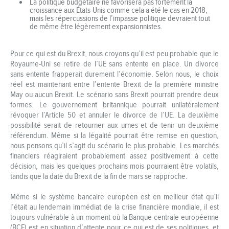
La politique budgétaire ne favorisera pas fortement la
croissance aux États-Unis comme cela a été le cas en 2018,
mais les répercussions de l’impasse politique devraient tout
de même être légèrement expansionnistes.
Pour ce qui est du Brexit, nous croyons qu’il est peu probable que le
Royaume-Uni se retire de l’UE sans entente en place. Un divorce
sans entente frapperait durement l’économie. Selon nous, le choix
réel est maintenant entre l’entente Brexit de la première ministre
May ou aucun Brexit. Le scénario sans Brexit pourrait prendre deux
formes. Le gouvernement britannique pourrait unilatéralement
révoquer l’Article 50 et annuler le divorce de l’UE. La deuxième
possibilité serait de retourner aux urnes et de tenir un deuxième
référendum. Même si la légalité pourrait être remise en question,
nous pensons qu’il s’agit du scénario le plus probable. Les marchés
financiers réagiraient probablement assez positivement à cette
décision, mais les quelques prochains mois pourraient être volatils,
tandis que la date du Brexit de la fin de mars se rapproche.
Même si le système bancaire européen est en meilleur état qu’il
l’était au lendemain immédiat de la crise financière mondiale, il est
toujours vulnérable à un moment où la Banque centrale européenne
(BCE) est en situation d’attente pour ce qui est de ses politiques, et