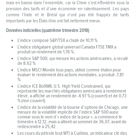
mais en baisse dans l’ensemble, car la Chine s’est effondrée sous la
pression des tarifs et d’une économie en ralentissement. Les pays
comme l’Inde et le Brésil qui n’ont pas été frappés de tarifs
importants par les États-Unis ont fait nettement mieux.
Données indicielles (quatrième trimestre 2018)
L’indice composé S&P/TSX a chuté de 10,11 %.
L’indice obligataire global universel Canada FTSE TMX a
produit un rendement de 1,76 %.
L’indice S&P 500, qui mesure les actions américaines, a reculé
de 8,62 %.
L’indice MSCI Monde tous pays, utilisé comme étalon pour
évaluer le rendement des actions mondiales, a produit -7,81
%.
L’indice ICE BofAML U.S. High Yield Constrained, qui
représente les marchés obligataires américains à rendement
élevé, a affiché un rendement de -4,97 % (couvert) et de 0,73
% (non couvert).
L’indice de la volatilité de la bourse d’options de Chicago, une
mesure de la volatilité implicite de l’indice S&P 500 aussi
connue sous le nom d’« indice de la peur », a commencé le
trimestre à 12,12, mais a atteint un sommet de 36,07, avant de
redescendre à 25,42.
Les cours du pétrole brut WTI à Cushing, un indicateur clé des