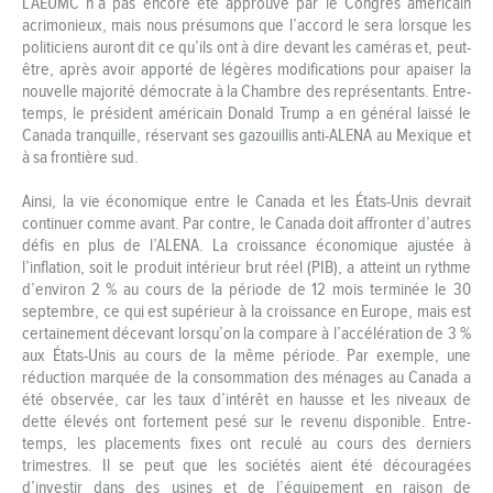
L’AEUMC n’a pas encore été approuvé par le Congrès américain
acrimonieux, mais nous présumons que l’accord le sera lorsque les
politiciens auront dit ce qu’ils ont à dire devant les caméras et, peut-
être, après avoir apporté de légères modifications pour apaiser la
nouvelle majorité démocrate à la Chambre des représentants. Entre-
temps, le président américain Donald Trump a en général laissé le
Canada tranquille, réservant ses gazouillis anti-ALENA au Mexique et
à sa frontière sud.
Ainsi, la vie économique entre le Canada et les États-Unis devrait
continuer comme avant. Par contre, le Canada doit affronter d’autres
défis en plus de l’ALENA. La croissance économique ajustée à
l’inflation, soit le produit intérieur brut réel (PIB), a atteint un rythme
d’environ 2 % au cours de la période de 12 mois terminée le 30
septembre, ce qui est supérieur à la croissance en Europe, mais est
certainement décevant lorsqu’on la compare à l’accélération de 3 %
aux États-Unis au cours de la même période. Par exemple, une
réduction marquée de la consommation des ménages au Canada a
été observée, car les taux d’intérêt en hausse et les niveaux de
dette élevés ont fortement pesé sur le revenu disponible. Entre-
temps, les placements fixes ont reculé au cours des derniers
trimestres. Il se peut que les sociétés aient été découragées
d’investir dans des usines et de l’équipement en raison de