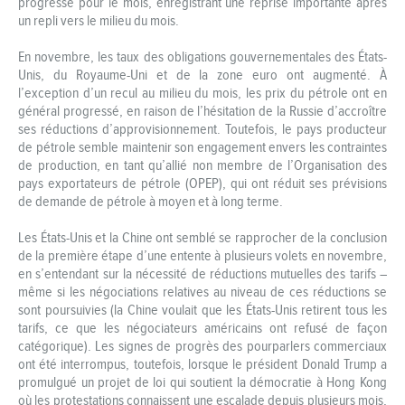
progressé pour le mois, enregistrant une reprise importante après
un repli vers le milieu du mois.
En novembre, les taux des obligations gouvernementales des États-
Unis, du Royaume-Uni et de la zone euro ont augmenté. À
l’exception d’un recul au milieu du mois, les prix du pétrole ont en
général progressé, en raison de l’hésitation de la Russie d’accroître
ses réductions d’approvisionnement. Toutefois, le pays producteur
de pétrole semble maintenir son engagement envers les contraintes
de production, en tant qu’allié non membre de l’Organisation des
pays exportateurs de pétrole (OPEP), qui ont réduit ses prévisions
de demande de pétrole à moyen et à long terme.
Les États-Unis et la Chine ont semblé se rapprocher de la conclusion
de la première étape d’une entente à plusieurs volets en novembre,
en s’entendant sur la nécessité de réductions mutuelles des tarifs –
même si les négociations relatives au niveau de ces réductions se
sont poursuivies (la Chine voulait que les États-Unis retirent tous les
tarifs, ce que les négociateurs américains ont refusé de façon
catégorique). Les signes de progrès des pourparlers commerciaux
ont été interrompus, toutefois, lorsque le président Donald Trump a
promulgué un projet de loi qui soutient la démocratie à Hong Kong
où les protestations connaissent une escalade depuis plusieurs mois,