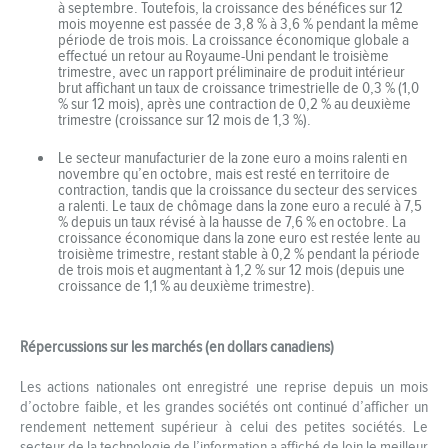
à septembre. Toutefois, la croissance des bénéfices sur 12
mois moyenne est passée de 3,8 % à 3,6 % pendant la même
période de trois mois. La croissance économique globale a
effectué un retour au Royaume-Uni pendant le troisième
trimestre, avec un rapport préliminaire de produit intérieur
brut affichant un taux de croissance trimestrielle de 0,3 % (1,0
% sur 12 mois), après une contraction de 0,2 % au deuxième
trimestre (croissance sur 12 mois de 1,3 %).
Le secteur manufacturier de la zone euro a moins ralenti en
novembre qu’en octobre, mais est resté en territoire de
contraction, tandis que la croissance du secteur des services
a ralenti. Le taux de chômage dans la zone euro a reculé à 7,5
% depuis un taux révisé à la hausse de 7,6 % en octobre. La
croissance économique dans la zone euro est restée lente au
troisième trimestre, restant stable à 0,2 % pendant la période
de trois mois et augmentant à 1,2 % sur 12 mois (depuis une
croissance de 1,1 % au deuxième trimestre).
Répercussions sur les marchés (en dollars canadiens)
Les actions nationales ont enregistré une reprise depuis un mois
d’octobre faible, et les grandes sociétés ont continué d’afficher un
rendement nettement supérieur à celui des petites sociétés. Le
secteur de la technologie de l’information a affiché de loin le meilleur