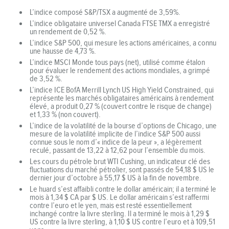
L’indice composé S&P/TSX a augmenté de 3,59%.
L’indice obligataire universel Canada FTSE TMX a enregistré
un rendement de 0,52 %.
L’indice S&P 500, qui mesure les actions américaines, a connu
une hausse de 4,73 %.
L’indice MSCI Monde tous pays (net), utilisé comme étalon
pour évaluer le rendement des actions mondiales, a grimpé
de 3,52 %.
L’indice ICE BofA Merrill Lynch US High Yield Constrained, qui
représente les marchés obligataires américains à rendement
élevé, a produit 0,27 % (couvert contre le risque de change)
et 1,33 % (non couvert).
L’indice de la volatilité de la bourse d’options de Chicago, une
mesure de la volatilité implicite de l’indice S&P 500 aussi
connue sous le nom d’« indice de la peur », a légèrement
reculé, passant de 13,22 à 12,62 pour l’ensemble du mois.
Les cours du pétrole brut WTI Cushing, un indicateur clé des
fluctuations du marché pétrolier, sont passés de 54,18 $ US le
dernier jour d’octobre à 55,17 $ US à la fin de novembre.
Le huard s’est affaibli contre le dollar américain; il a terminé le
mois à 1,34 $ CA par $ US. Le dollar américain s’est raffermi
contre l’euro et le yen, mais est resté essentiellement
inchangé contre la livre sterling. Il a terminé le mois à 1,29 $
US contre la livre sterling, à 1,10 $ US contre l’euro et à 109,51