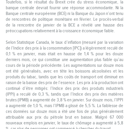
Toutefois, si le résultat du Brexit crée du stress économique, la
banque centrale devrait fournir une réponse accommodante. Ni la
Banque centrale européenne (BCE) ni la Banque du Japon n’ont tenu
de rencontres de politique monétaire en février. Le procès-verbal
de la rencontre de janvier de la BCE a révélé une hausse des
préoccupations relativement à la croissance économique faible.
Selon Statistique Canada, le taux d’inflation (mesuré par la variation
de l’Indice des prix à la consommation [IPC]) a légèrement reculé de
0,1 % en janvier, mais était en hausse de 1,4 % pour les douze
derniers mois, ce qui constitue une augmentation plus faible qu’au
cours de la période précédente. Les augmentations sur douze mois
ont été généralisés, avec en tête les boissons alcoolisées et les
produits du tabac, tandis que les coûts de transport ont diminué en
raison de la baisse des prix de l’essence. Les prix à la production ont
continué d’être mitigés: l’Indice des prix des produits industriels
(IPPI) a reculé de 0,3 %, tandis que l’Indice des prix des matières
brutes (IPMB) a augmenté de 3,8 % en janvier. Sur douze mois, l’IPPI
a augmenté de 1,0 %, mais l’IPMB a glissé de 5,5 %. La faiblesse de
ces données sur douze mois a été une fois de plus généralement
attribuable aux prix du pétrole brut en baisse. Malgré 67 000
nouveaux emplois en janvier, le taux de chômage a augmenté à 5,8
%, car plus de personnes ont commencé à chercher du travail.