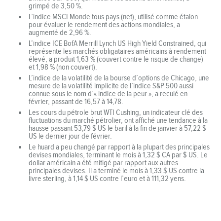
grimpé de 3,50 %.
L’indice MSCI Monde tous pays (net), utilisé comme étalon
pour évaluer le rendement des actions mondiales, a
augmenté de 2,96 %.
L’indice ICE BofA Merrill Lynch US High Yield Constrained, qui
représente les marchés obligataires américains à rendement
élevé, a produit 1,63 % (couvert contre le risque de change)
et 1,98 % (non couvert).
L’indice de la volatilité de la bourse d’options de Chicago, une
mesure de la volatilité implicite de l’indice S&P 500 aussi
connue sous le nom d’« indice de la peur », a reculé en
février, passant de 16,57 à 14,78.
Les cours du pétrole brut WTI Cushing, un indicateur clé des
fluctuations du marché pétrolier, ont affiché une tendance à la
hausse passant 53,79 $ US le baril à la fin de janvier à 57,22 $
US le dernier jour de février.
Le huard a peu changé par rapport à la plupart des principales
devises mondiales, terminant le mois à 1,32 $ CA par $ US. Le
dollar américain a été mitigé par rapport aux autres
principales devises. Il a terminé le mois à 1,33 $ US contre la
livre sterling, à 1,14 $ US contre l’euro et à 111,32 yens.