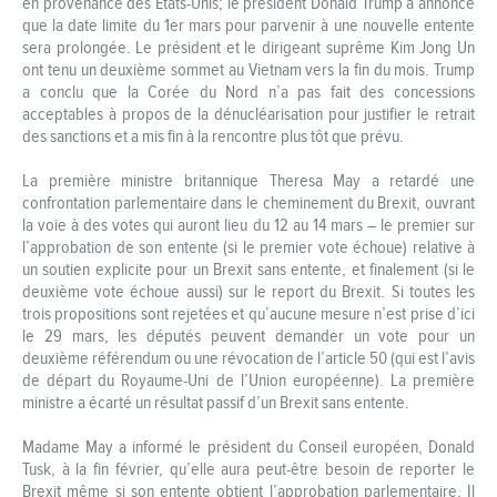
en provenance des États-Unis; le président Donald Trump a annoncé
que la date limite du 1er mars pour parvenir à une nouvelle entente
sera prolongée. Le président et le dirigeant suprême Kim Jong Un
ont tenu un deuxième sommet au Vietnam vers la fin du mois. Trump
a conclu que la Corée du Nord n’a pas fait des concessions
acceptables à propos de la dénucléarisation pour justifier le retrait
des sanctions et a mis fin à la rencontre plus tôt que prévu.
La première ministre britannique Theresa May a retardé une
confrontation parlementaire dans le cheminement du Brexit, ouvrant
la voie à des votes qui auront lieu du 12 au 14 mars – le premier sur
l’approbation de son entente (si le premier vote échoue) relative à
un soutien explicite pour un Brexit sans entente, et finalement (si le
deuxième vote échoue aussi) sur le report du Brexit. Si toutes les
trois propositions sont rejetées et qu’aucune mesure n’est prise d’ici
le 29 mars, les députés peuvent demander un vote pour un
deuxième référendum ou une révocation de l’article 50 (qui est l’avis
de départ du Royaume-Uni de l’Union européenne). La première
ministre a écarté un résultat passif d’un Brexit sans entente.
Madame May a informé le président du Conseil européen, Donald
Tusk, à la fin février, qu’elle aura peut-être besoin de reporter le
Brexit même si son entente obtient l’approbation parlementaire. Il