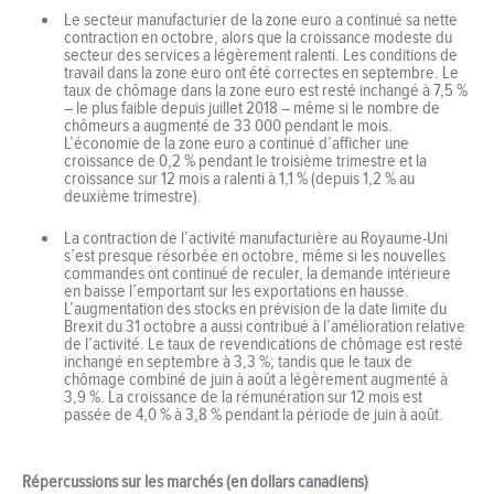
Le secteur manufacturier de la zone euro a continué sa nette
contraction en octobre, alors que la croissance modeste du
secteur des services a légèrement ralenti. Les conditions de
travail dans la zone euro ont été correctes en septembre. Le
taux de chômage dans la zone euro est resté inchangé à 7,5 %
– le plus faible depuis juillet 2018 – même si le nombre de
chômeurs a augmenté de 33 000 pendant le mois.
L’économie de la zone euro a continué d’afficher une
croissance de 0,2 % pendant le troisième trimestre et la
croissance sur 12 mois a ralenti à 1,1 % (depuis 1,2 % au
deuxième trimestre).
La contraction de l’activité manufacturière au Royaume-Uni
s’est presque résorbée en octobre, même si les nouvelles
commandes ont continué de reculer, la demande intérieure
en baisse l’emportant sur les exportations en hausse.
L’augmentation des stocks en prévision de la date limite du
Brexit du 31 octobre a aussi contribué à l’amélioration relative
de l’activité. Le taux de revendications de chômage est resté
inchangé en septembre à 3,3 %; tandis que le taux de
chômage combiné de juin à août a légèrement augmenté à
3,9 %. La croissance de la rémunération sur 12 mois est
passée de 4,0 % à 3,8 % pendant la période de juin à août.
Répercussions sur les marchés (en dollars canadiens)