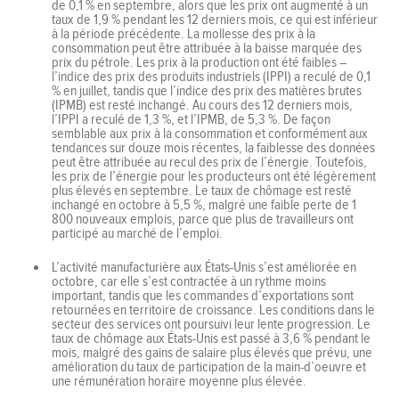
de 0,1 % en septembre, alors que les prix ont augmenté à un
taux de 1,9 % pendant les 12 derniers mois, ce qui est inférieur
à la période précédente. La mollesse des prix à la
consommation peut être attribuée à la baisse marquée des
prix du pétrole. Les prix à la production ont été faibles –
l’indice des prix des produits industriels (IPPI) a reculé de 0,1
% en juillet, tandis que l’indice des prix des matières brutes
(IPMB) est resté inchangé. Au cours des 12 derniers mois,
l’IPPI a reculé de 1,3 %, et l’IPMB, de 5,3 %. De façon
semblable aux prix à la consommation et conformément aux
tendances sur douze mois récentes, la faiblesse des données
peut être attribuée au recul des prix de l’énergie. Toutefois,
les prix de l’énergie pour les producteurs ont été légèrement
plus élevés en septembre. Le taux de chômage est resté
inchangé en octobre à 5,5 %, malgré une faible perte de 1
800 nouveaux emplois, parce que plus de travailleurs ont
participé au marché de l’emploi.
L’activité manufacturière aux États-Unis s’est améliorée en
octobre, car elle s’est contractée à un rythme moins
important, tandis que les commandes d’exportations sont
retournées en territoire de croissance. Les conditions dans le
secteur des services ont poursuivi leur lente progression. Le
taux de chômage aux États-Unis est passé à 3,6 % pendant le
mois, malgré des gains de salaire plus élevés que prévu, une
amélioration du taux de participation de la main-d’oeuvre et
une rémunération horaire moyenne plus élevée.