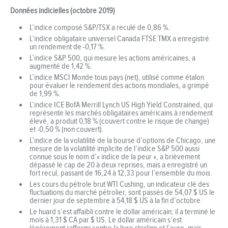
Données indicielles (octobre 2019)
L’indice composé S&P/TSX a reculé de 0,86 %.
L’indice obligataire universel Canada FTSE TMX a enregistré
un rendement de -0,17 %.
L’indice S&P 500, qui mesure les actions américaines, a
augmenté de 1,42 %.
L’indice MSCI Monde tous pays (net), utilisé comme étalon
pour évaluer le rendement des actions mondiales, a grimpé
de 1,99 %.
L’indice ICE BofA Merrill Lynch US High Yield Constrained, qui
représente les marchés obligataires américains à rendement
élevé, a produit 0,18 % (couvert contre le risque de change)
et -0,50 % (non couvert).
L’indice de la volatilité de la bourse d’options de Chicago, une
mesure de la volatilité implicite de l’indice S&P 500 aussi
connue sous le nom d’« indice de la peur », a brièvement
dépassé le cap de 20 à deux reprises, mais a enregistré un
fort recul, passant de 16,24 à 12,33 pour l’ensemble du mois.
Les cours du pétrole brut WTI Cushing, un indicateur clé des
fluctuations du marché pétrolier, sont passés de 54,07 $ US le
dernier jour de septembre à 54,18 $ US à la fin d’octobre.
Le huard s’est affaibli contre le dollar américain; il a terminé le
mois à 1,31 $ CA par $ US. Le dollar américain s’est
légèrement raffermi contre la livre sterling et l’euro, mais