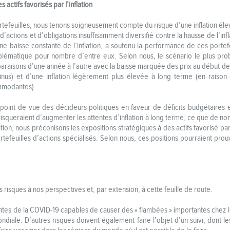
s actifs favorisés par l’inflation
tefeuilles, nous tenons soigneusement compte du risque d’une inflation élev
d’actions et d’obligations insuffisamment diversifié contre la hausse de l’inf
 baisse constante de l’inflation, a soutenu la performance de ces portefeu
oblématique pour nombre d’entre eux. Selon nous, le scénario le plus pro
mparaisons d’une année à l’autre avec la baisse marquée des prix au début d
nus) et d’une inflation légèrement plus élevée à long terme (en raison
ommodantes).
point de vue des décideurs politiques en faveur de déficits budgétaires e
isqueraient d’augmenter les attentes d’inflation à long terme, ce que de no
ation, nous préconisons les expositions stratégiques à des actifs favorisé par
portefeuilles d’actions spécialisés. Selon nous, ces positions pourraient pro
s risques à nos perspectives et, par extension, à cette feuille de route.
ntes de la COVID-19 capables de causer des « flambées » importantes chez l
ale. D’autres risques doivent également faire l’objet d’un suivi, dont les 