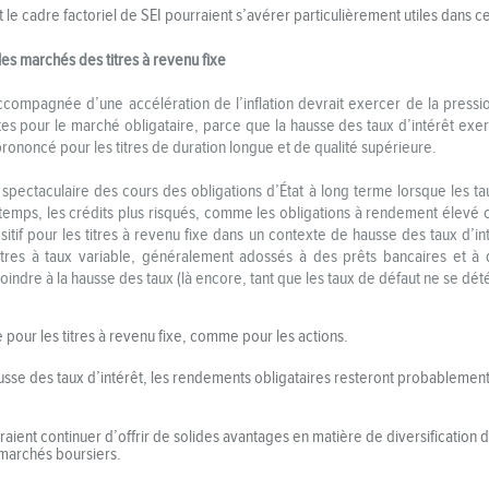
 le cadre factoriel de SEI pourraient s’avérer particulièrement utiles dans 
 les marchés des titres à revenu fixe
mpagnée d’une accélération de l’inflation devrait exercer de la pression 
s pour le marché obligataire, parce que la hausse des taux d’intérêt exerc
 prononcé pour les titres de duration longue et de qualité supérieure.
pectaculaire des cours des obligations d’État à long terme lorsque les ta
temps, les crédits plus risqués, comme les obligations à rendement élevé 
sitif pour les titres à revenu fixe dans un contexte de hausse des taux d’in
itres à taux variable, généralement adossés à des prêts bancaires et à 
oindre à la hausse des taux (là encore, tant que les taux de défaut ne se dété
e pour les titres à revenu fixe, comme pour les actions.
ausse des taux d’intérêt, les rendements obligataires resteront probablement po
aient continuer d’offrir de solides avantages en matière de diversification d
marchés boursiers.