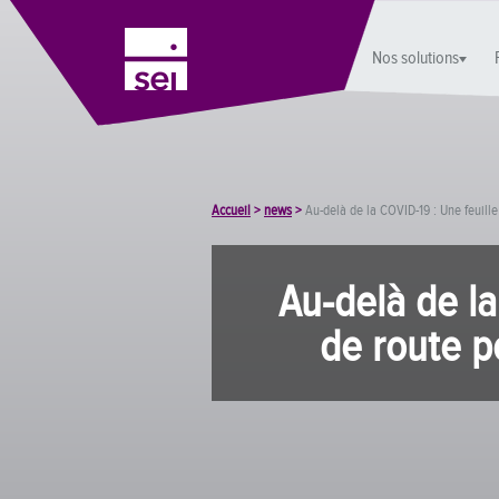
Nos solutions
Accueil
>
news
>
Au-delà de la COVID-19 : Une feuille
Au-delà de la
de route p