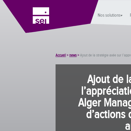
Nos solutions
Accueil
>
news
>
Ajout de la stratégie axée sur l’ap
Ajout de l
l’appréciat
Alger Manag
d’actions 
a