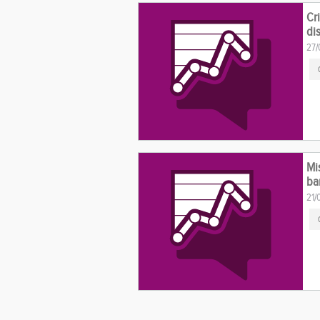
Cr
di
27/
Mis
ba
21/