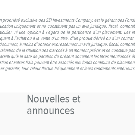
n propriété exclusive des SEI Investments Company, est le gérant des Fonds
ducation uniquement et ne constituent pas un avis juridique, fiscal, compta
iculier, ni une opinion à l’égard de la pertinence d’un placement. Les i
t à l’achat ou à la vente d’un titre, d’un produit dérivé ou d’un contrat
document, à moins d’obtenir expressément un avis juridique, fiscal, comptab
luation de la situation des marchés à un moment précis et ne constitue pa
garanti qu’à la date de parution du présent document les titres mentionnés é
stion et autres frais peuvent être associés aux fonds communs de placement. V
 garantis, leur valeur fluctue fréquemment et leurs rendements antérieurs
Nouvelles et
announces